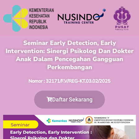
Seminar Early Detection, Early
Intervention: Sinergi Psikolog Dan Dokter
Anak Dalam Pencegahan Gangguan
Perkembangan
Nomor : 32171/F.V/REG-KT.03.02/2025
Daftar Sekarang