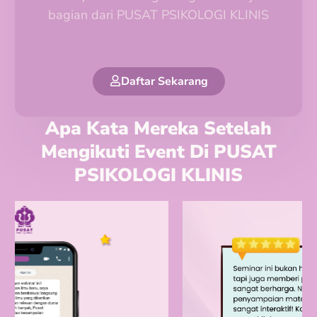
bagian dari PUSAT PSIKOLOGI KLINIS
Daftar Sekarang
Apa Kata Mereka Setelah
Mengikuti Event Di PUSAT
PSIKOLOGI KLINIS