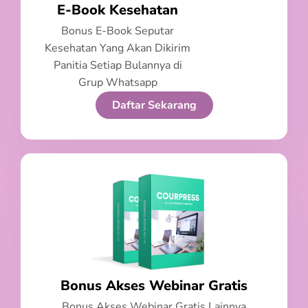
E-Book Kesehatan
Bonus E-Book Seputar
Kesehatan Yang Akan Dikirim
Panitia Setiap Bulannya di
Grup Whatsapp
Daftar Sekarang
Bonus Akses Webinar Gratis
Bonus Akses Webinar Gratis Lainnya