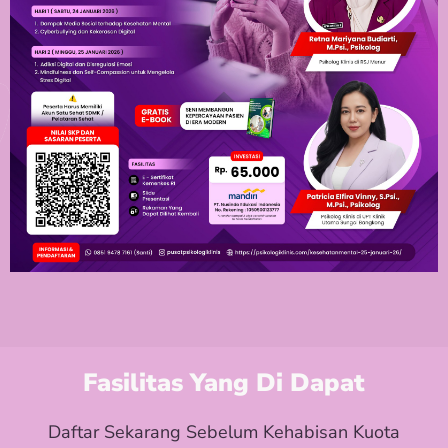
Fasilitas Yang Di Dapat
Daftar Sekarang Sebelum Kehabisan Kuota