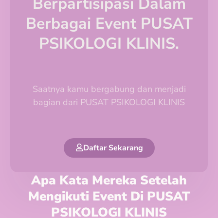
Berpartisipasi Dalam
Berbagai Event PUSAT
PSIKOLOGI KLINIS.
Saatnya kamu bergabung dan menjadi
bagian dari PUSAT PSIKOLOGI KLINIS
Daftar Sekarang
Apa Kata Mereka Setelah
Mengikuti Event Di PUSAT
PSIKOLOGI KLINIS