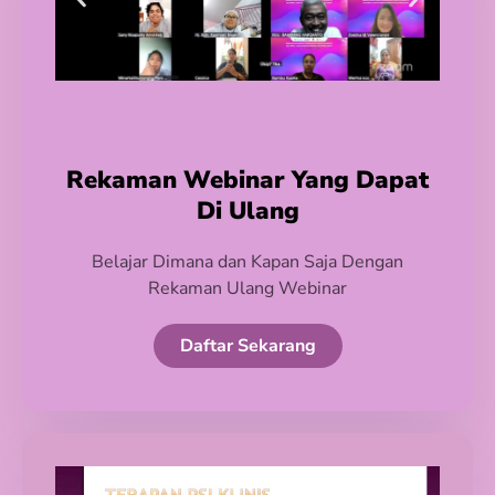
Rekaman Webinar Yang Dapat
Di Ulang
Belajar Dimana dan Kapan Saja Dengan
Rekaman Ulang Webinar
Daftar Sekarang