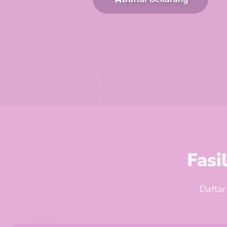
Fasi
Dafta