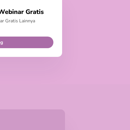
Webinar Gratis
r Gratis Lainnya
ng