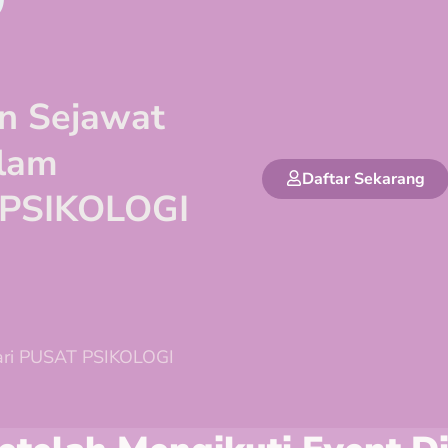
an Sejawat
alam
Daftar Sekarang
 PSIKOLOGI
ari PUSAT PSIKOLOGI