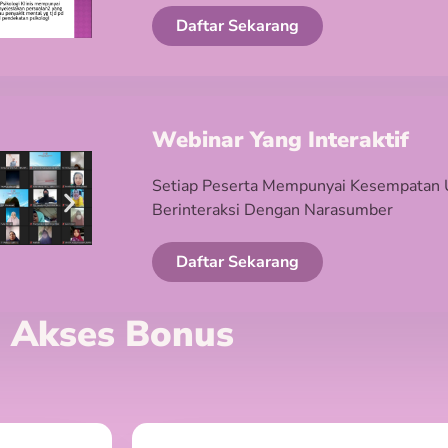
Daftar Sekarang
Webinar Yang Interaktif
Setiap Peserta Mempunyai Kesempatan 
Berinteraksi Dengan Narasumber
Daftar Sekarang
Akses Bonus